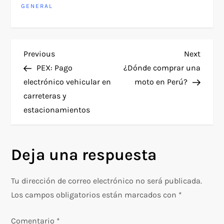
GENERAL
N
Previous
Next
Previous
Next
Post
Post
PEX: Pago
¿Dónde comprar una
a
electrónico vehicular en
moto en Perú?
carreteras y
v
estacionamientos
e
g
Deja una respuesta
a
Tu dirección de correo electrónico no será publicada.
c
Los campos obligatorios están marcados con
*
i
Comentario
*