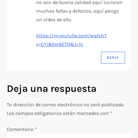
i
no son de buena calidad aquí tuvieron
muchas fallas y defectos, aquí pongo
ó
un vídeo de ello.
n
https://m.youtube.com/watch?
v=CYi82ar6ETQ&t=1s
d
REPLY
e
e
Deja una respuesta
n
t
Tu dirección de correo electrónico no será publicada.
Los campos obligatorios están marcados con
*
r
Comentario
*
a