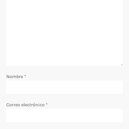
d
a
s
Nombre
*
Correo electrónico
*