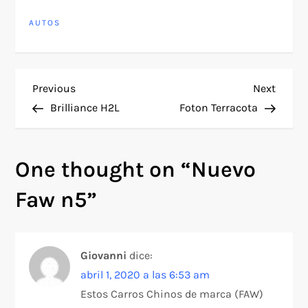
AUTOS
N
Previous
Next
Previous
Next
Post
Post
Brilliance H2L
Foton Terracota
a
v
One thought on “
Nuevo
e
Faw n5
”
g
a
Giovanni
dice:
abril 1, 2020 a las 6:53 am
c
Estos Carros Chinos de marca (FAW)