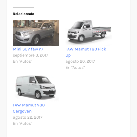
Relacionado
Mini SUV faw n7
FAW Mamut T80 Pick
septiembre 3, 2017
Up
En "Autos"
agosto 20, 2017
En "Autos"
FAW Mamut V80
Cargovan
agosto 22, 2017
En "Autos"