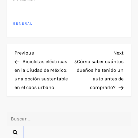
GENERAL
N
Previous
Next
Previous
Next
Post
Post
Bicicletas eléctricas
¿Cómo saber cuántos
a
en la Ciudad de México:
dueños ha tenido un
una opción sustentable
auto antes de
v
en el caos urbano
comprarlo?
e
g
Buscar:
a