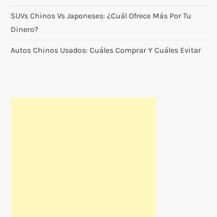
a
SUVs Chinos Vs Japoneses: ¿cuál Ofrece Más Por Tu
Dinero?
d
Autos Chinos Usados: Cuáles Comprar Y Cuáles Evitar
a
s