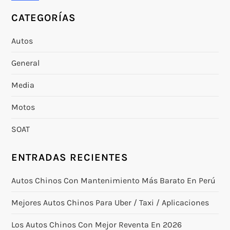
c
CATEGORÍAS
i
Autos
ó
General
n
Media
d
Motos
e
SOAT
e
ENTRADAS RECIENTES
n
Autos Chinos Con Mantenimiento Más Barato En Perú
t
Mejores Autos Chinos Para Uber / Taxi / Aplicaciones
r
Los Autos Chinos Con Mejor Reventa En 2026