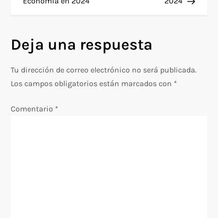
Economía en 2024
2024
v
e
Deja una respuesta
g
Tu dirección de correo electrónico no será publicada.
a
Los campos obligatorios están marcados con
*
c
Comentario
*
i
ó
n
d
e