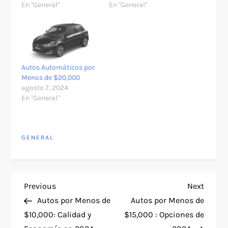
En "General"
En "General"
Autos Automáticos por
Menos de $20,000
agosto 7, 2024
En "General"
GENERAL
N
Previous
Next
Previous
Next
Post
Post
Autos por Menos de
Autos por Menos de
a
$10,000: Calidad y
$15,000 : Opciones de