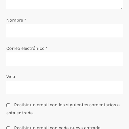
e
Nombre
*
n
t
Correo electrónico
*
r
a
Web
d
a
s
Recibir un email con los siguientes comentarios a
esta entrada.
Recibir un email con cada nueva entrada.