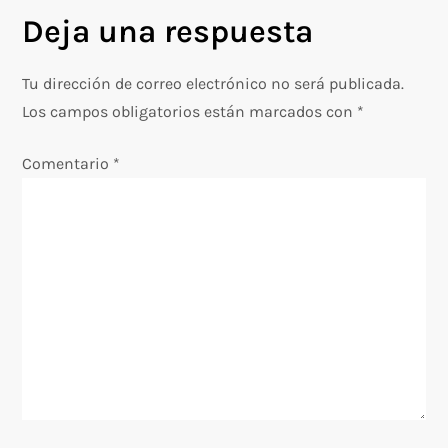
v
Deja una respuesta
e
Tu dirección de correo electrónico no será publicada.
g
Los campos obligatorios están marcados con
*
a
Comentario
*
c
i
ó
n
d
e