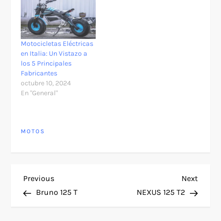
Motocicletas Eléctricas
en Italia: Un Vistazo a
los 5 Principales
Fabricantes
octubre 10, 2024
En "General"
MOTOS
N
Previous
Next
Previous
Next
Post
Post
Bruno 125 T
NEXUS 125 T2
a