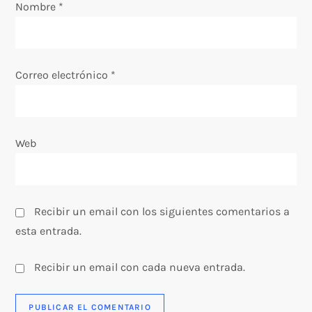
Nombre
*
e
n
Correo electrónico
*
t
r
Web
a
d
Recibir un email con los siguientes comentarios a
a
esta entrada.
s
Recibir un email con cada nueva entrada.