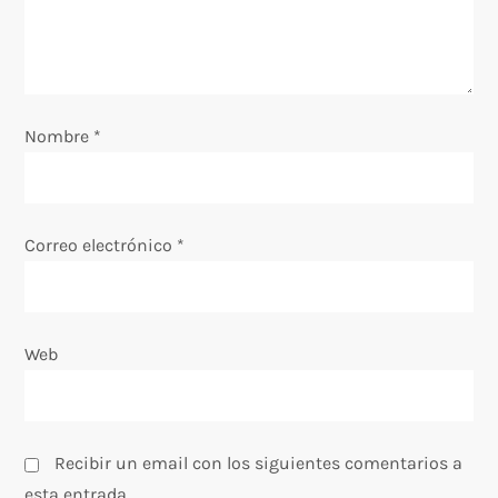
d
e
e
Nombre
*
n
t
Correo electrónico
*
r
a
Web
d
a
Recibir un email con los siguientes comentarios a
esta entrada.