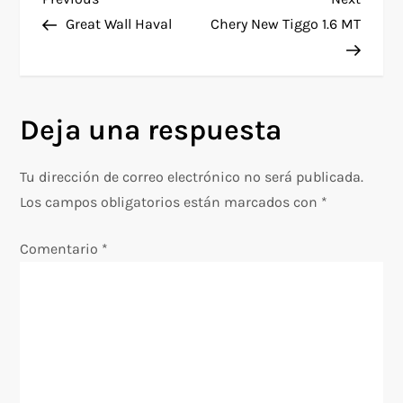
N
Post
Post
Great Wall Haval
Chery New Tiggo 1.6 MT
a
v
Deja una respuesta
e
g
Tu dirección de correo electrónico no será publicada.
Los campos obligatorios están marcados con
*
a
Comentario
*
c
i
ó
n