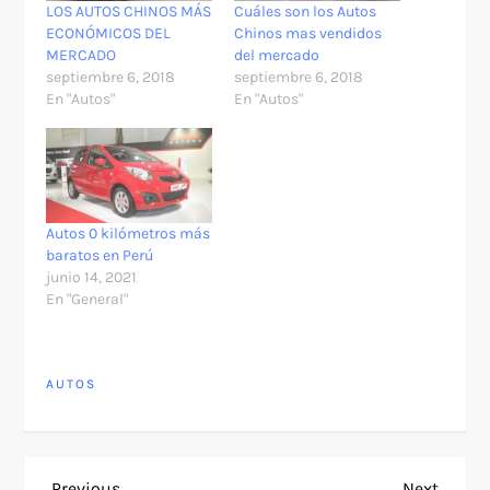
LOS AUTOS CHINOS MÁS
Cuáles son los Autos
ECONÓMICOS DEL
Chinos mas vendidos
MERCADO
del mercado
septiembre 6, 2018
septiembre 6, 2018
En "Autos"
En "Autos"
Autos 0 kilómetros más
baratos en Perú
junio 14, 2021
En "General"
AUTOS
Previous
Next
Previous
Next