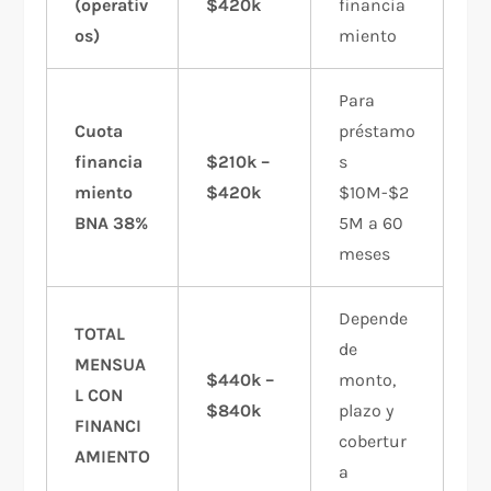
(operativ
$420k
financia
os)
miento
Para
Cuota
préstamo
financia
$210k –
s
miento
$420k
$10M-$2
BNA 38%
5M a 60
meses
Depende
TOTAL
de
MENSUA
$440k –
monto,
L CON
$840k
plazo y
FINANCI
cobertur
AMIENTO
a