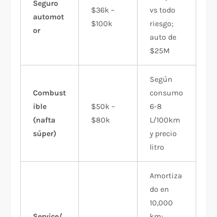
Seguro
$36k –
vs todo
automot
$100k
riesgo;
or
auto de
$25M
Según
Combust
consumo
ible
$50k –
6-8
(nafta
$80k
L/100km
súper)
y precio
litro
Amortiza
do en
10,000
Service/
km;