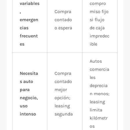
variables
compro
,
Compra
miso fijo
emergen
contado
si flujo
cias
o espera
de caja
frecuent
impredec
es
ible
Autos
comercia
Necesita
Compra
les
s auto
contado
deprecia
para
mejor
n menos;
negocio,
opción;
leasing
uso
leasing
limita
intenso
segunda
kilómetr
os