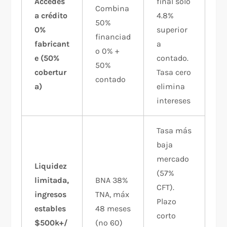
Accedes
final solo
Combina
a crédito
4.8%
50%
0%
superior
financiad
fabricant
a
o 0% +
e (50%
contado.
50%
cobertur
Tasa cero
contado
a)
elimina
intereses
Tasa más
baja
mercado
Liquidez
(57%
limitada,
BNA 38%
CFT).
ingresos
TNA, máx
Plazo
estables
48 meses
corto
$500k+/
(no 60)