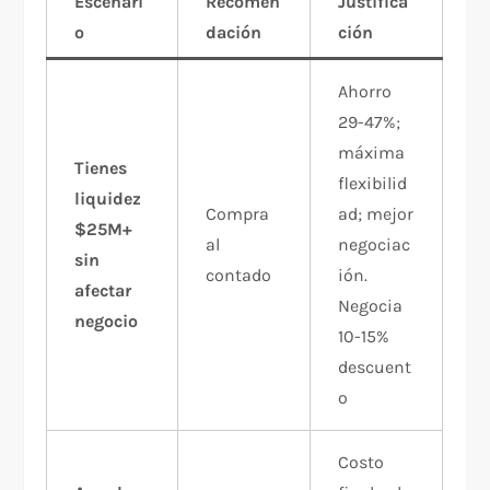
Escenari
Recomen
Justifica
o
dación
ción
Ahorro
29-47%;
máxima
Tienes
flexibilid
liquidez
Compra
ad; mejor
$25M+
al
negociac
sin
contado
ión.
afectar
Negocia
negocio
10-15%
descuent
o
Costo