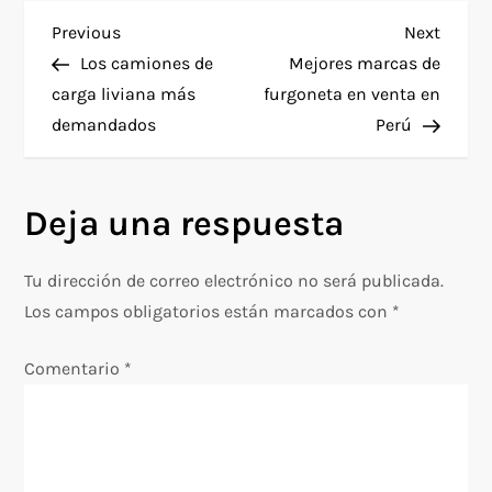
N
Previous
Next
Previous
Next
Post
Post
Los camiones de
Mejores marcas de
a
carga liviana más
furgoneta en venta en
demandados
Perú
v
e
Deja una respuesta
g
Tu dirección de correo electrónico no será publicada.
a
Los campos obligatorios están marcados con
*
c
Comentario
*
i
ó