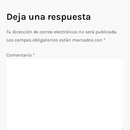
e
Deja una respuesta
g
Tu dirección de correo electrónico no será publicada.
a
Los campos obligatorios están marcados con
*
c
Comentario
*
i
ó
n
d
e