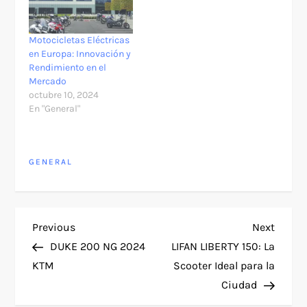
Motocicletas Eléctricas
en Europa: Innovación y
Rendimiento en el
Mercado
octubre 10, 2024
En "General"
GENERAL
N
Previous
Next
Previous
Next
Post
Post
DUKE 200 NG 2024
LIFAN LIBERTY 150: La
a
KTM
Scooter Ideal para la
Ciudad
v