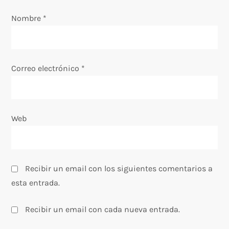
e
Nombre
*
n
t
Correo electrónico
*
r
a
Web
d
a
s
Recibir un email con los siguientes comentarios a
esta entrada.
Recibir un email con cada nueva entrada.