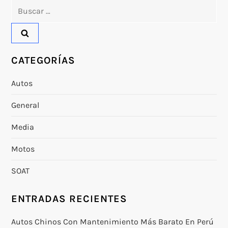
g
Buscar:
a
c
CATEGORÍAS
i
Autos
ó
General
n
Media
d
Motos
e
SOAT
e
ENTRADAS RECIENTES
n
Autos Chinos Con Mantenimiento Más Barato En Perú