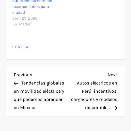
Autos chinos híbridos
recomendados para
ciudad
abril 29, 2026
En "Media"
GENERAL
N
Previous
Next
Previous
Next
Post
Post
Tendencias globales
Autos eléctricos en
a
en movilidad eléctrica y
Perú: incentivos,
qué podemos aprender
cargadores y modelos
v
en México
disponibles
e