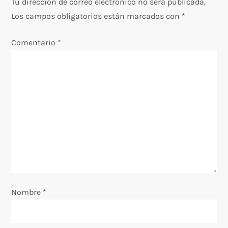
g
Tu dirección de correo electrónico no será publicada.
Los campos obligatorios están marcados con
*
a
Comentario
*
c
i
ó
n
d
e
e
Nombre
*
n