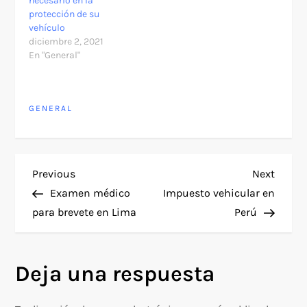
necesario en la
protección de su
vehículo
diciembre 2, 2021
En "General"
GENERAL
N
Previous
Next
Previous
Next
Post
Post
Examen médico
Impuesto vehicular en
a
para brevete en Lima
Perú
v
Deja una respuesta
e