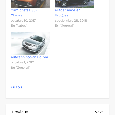
Camionetas SUV
Autos chinos en
Chinas
Uruguay
octubre 10, 2017
septiembre 29, 2019
En "Autos"
En "General"
Autos chinos en Bolivia
octubre 1, 2019
En "General"
AUTOS
N
Previous
Next
Previous
Next