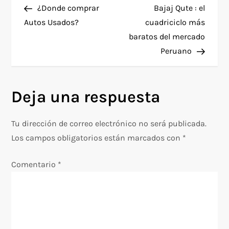
Post
Post
¿Donde comprar
Bajaj Qute : el
a
Autos Usados?
cuadriciclo más
baratos del mercado
v
Peruano
e
g
Deja una respuesta
a
Tu dirección de correo electrónico no será publicada.
c
Los campos obligatorios están marcados con
*
i
Comentario
*
ó
n