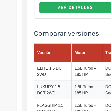
VER DETALLES
Comparar versiones
Versión
Motor
Tr
ELITE 1.5 DCT
1.5L Turbo –
DC
2WD
185 HP
Se
LUXURY 1.5
1.5L Turbo –
DC
DCT 2WD
185 HP
Se
FLAGSHIP 1.5
1.5L Turbo –
DC