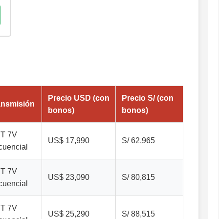
Precio USD (con
Precio S/ (con
ansmisión
bonos)
bonos)
T 7V
US$ 17,990
S/ 62,965
cuencial
T 7V
US$ 23,090
S/ 80,815
cuencial
T 7V
US$ 25,290
S/ 88,515