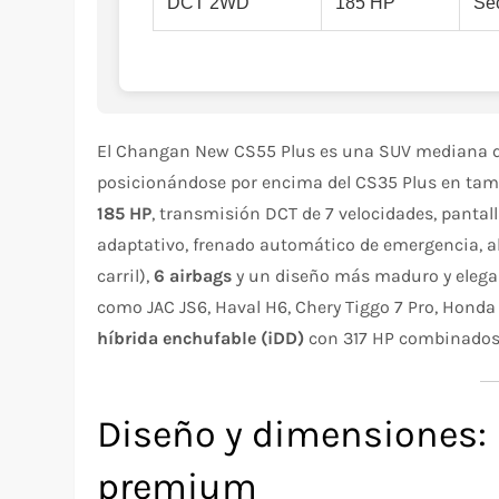
DCT 2WD
185 HP
Se
El Changan New CS55 Plus es una SUV mediana qu
posicionándose por encima del CS35 Plus en tam
185 HP
, transmisión DCT de 7 velocidades, pantall
adaptativo, frenado automático de emergencia, a
carril),
6 airbags
y un diseño más maduro y elega
como JAC JS6, Haval H6, Chery Tiggo 7 Pro, Hond
híbrida enchufable (iDD)
con 317 HP combinados 
Diseño y dimensiones:
premium