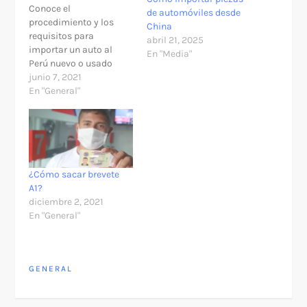
Conoce el
de automóviles desde
procedimiento y los
China
requisitos para
abril 21, 2025
importar un auto al
En "Media"
Perú nuevo o usado
desde cualquier parte
junio 7, 2021
del mundo. Este
En "General"
procedimiento se
encuentra establecido
en la nueva Ley 005-
2020 del Ministerio de
Transporte y
Comunicaciones (MTC),
¿Cómo sacar brevete
que regula la
A1?
importación. Para la
diciembre 2, 2021
importación de
En "General"
vehículos a Perú es
necesario…
GENERAL