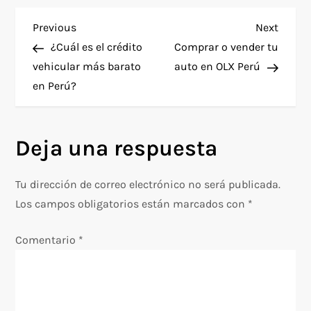
N
Previous
Next
Previous
Next
Post
Post
¿Cuál es el crédito
Comprar o vender tu
a
vehicular más barato
auto en OLX Perú
en Perú?
v
e
Deja una respuesta
g
Tu dirección de correo electrónico no será publicada.
a
Los campos obligatorios están marcados con
*
c
Comentario
*
i
ó