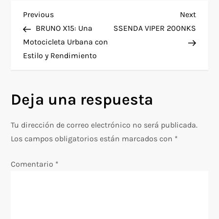
N
Previous
Next
Previous
Next
Post
Post
BRUNO X15: Una
SSENDA VIPER 200NKS
a
Motocicleta Urbana con
Estilo y Rendimiento
v
e
Deja una respuesta
g
Tu dirección de correo electrónico no será publicada.
a
Los campos obligatorios están marcados con
*
c
Comentario
*
i
ó