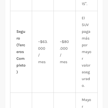
15″.
El
SUV
Segu
paga
ro
más
~$63.
~$80
(Terc
por
000
.000
eros
mayo
/
/
Com
r
mes​
mes​
pleto
valor
)
aseg
urad
o.
Mayo
r