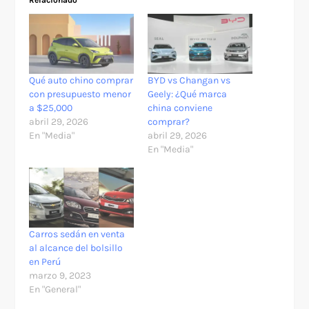
Relacionado
Qué auto chino comprar
BYD vs Changan vs
con presupuesto menor
Geely: ¿Qué marca
a $25,000
china conviene
abril 29, 2026
comprar?
En "Media"
abril 29, 2026
En "Media"
Carros sedán en venta
al alcance del bolsillo
en Perú
marzo 9, 2023
En "General"