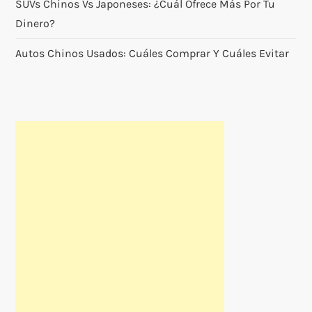
a
SUVs Chinos Vs Japoneses: ¿cuál Ofrece Más Por Tu
Dinero?
d
Autos Chinos Usados: Cuáles Comprar Y Cuáles Evitar
a
s