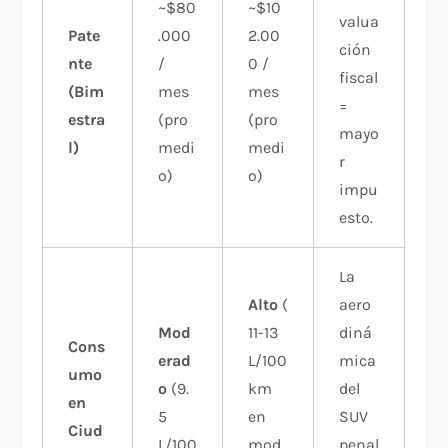
~$80
~$10
valua
Pate
.000
2.00
ción
nte
/
0 /
fiscal
(Bim
mes
mes
=
estra
(pro
(pro
mayo
l)
medi
medi
r
o)
o)
impu
esto.
La
Alto
(
aero
Mod
11-13
diná
Cons
erad
L/100
mica
umo
o
(9.
km
del
en
5
en
SUV
Ciud
L/100
mod
penal