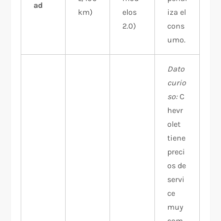
ad
km)
elos
iza el
2.0)​
cons
umo.
Dato
curio
so:
C
hevr
olet
tiene
preci
os de
servi
ce
muy
com