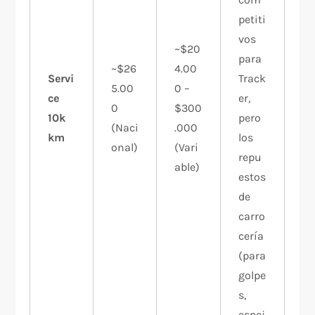
petiti
vos
~$20
para
~$26
4.00
Servi
Track
5.00
0 –
ce
er,
0
$300
10k
pero
(Naci
.000
km
los
onal)​
(Vari
repu
able)
estos
de
carro
cería
(para
golpe
s,
espej