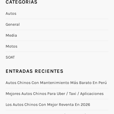
CATEGORÍAS
i
Autos
ó
General
n
Media
d
Motos
e
SOAT
e
ENTRADAS RECIENTES
n
Autos Chinos Con Mantenimiento Más Barato En Perú
t
Mejores Autos Chinos Para Uber / Taxi / Aplicaciones
r
Los Autos Chinos Con Mejor Reventa En 2026