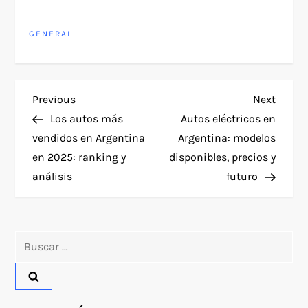
GENERAL
N
Previous
Next
Previous
Next
Post
Post
Los autos más
Autos eléctricos en
a
vendidos en Argentina
Argentina: modelos
en 2025: ranking y
disponibles, precios y
v
análisis
futuro
e
g
Buscar:
a
c