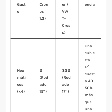
Gast
Cron
er /
encia
o
os
VW
1.3)
T-
Cros
s)
Una
cubie
rta
17″
Neu
$
$$$
cuest
máti
(Rod
(Rod
a
40-
cos
ado
ado
50%
(x4)
15″)
17″)
más
que
una