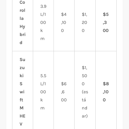
Co
3.9
rol
L/1
$4
$1,
$5
la
00
,10
20
,3
Hy
k
0
0
00
bri
m
d
Su
zu
$1,
ki
5.5
50
S
L/1
$6
0
$8
wi
00
,6
(es
,10
ft
k
00
tá
0
M
m
nd
HE
ar)
V