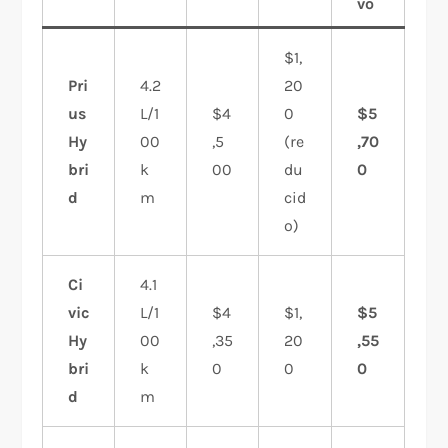
vo
$1,
Pri
4.2
20
us
L/1
$4
0
$5
Hy
00
,5
(re
,70
bri
k
00
du
0
d
m
cid
o)
Ci
4.1
vic
L/1
$4
$1,
$5
Hy
00
,35
20
,55
bri
k
0
0
0
d
m