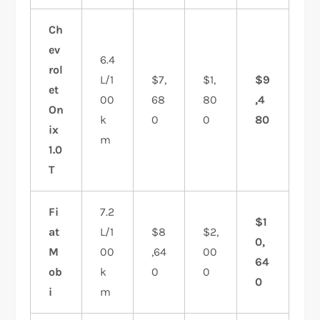
Ch
ev
6.4
rol
L/1
$7,
$1,
$9
et
00
68
80
,4
On
k
0
0
80
ix
m
1.0
T
Fi
7.2
$1
at
L/1
$8
$2,
0,
M
00
,64
00
64
ob
k
0
0
0
i
m