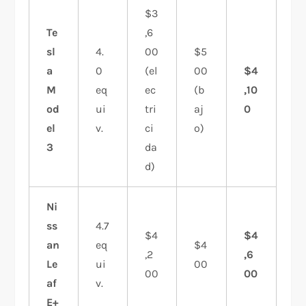
$3
Te
,6
sl
4.
00
$5
a
0
(el
00
$4
M
eq
ec
(b
,10
od
ui
tri
aj
0
el
v.
ci
o)
3
da
d)
Ni
ss
4.7
$4
$4
an
eq
$4
,2
,6
Le
ui
00
00
00
af
v.
E+