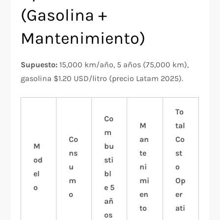
(Gasolina +
Mantenimiento)
Supuesto:
15,000 km/año, 5 años (75,000 km),
gasolina $1.20 USD/litro (precio Latam 2025).
To
Co
M
tal
m
Co
an
Co
M
bu
ns
te
st
od
sti
u
ni
o
el
bl
m
mi
Op
o
e 5
o
en
er
añ
to
ati
os