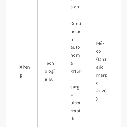
cios
Cond
ucció
n
Méxi
autó
co
nom
(lanz
Tecn
a
XPen
ado
ologí
XNGP
g
marz
a-IA
,
o
carg
2026
a
)
ultra
rrápi
da