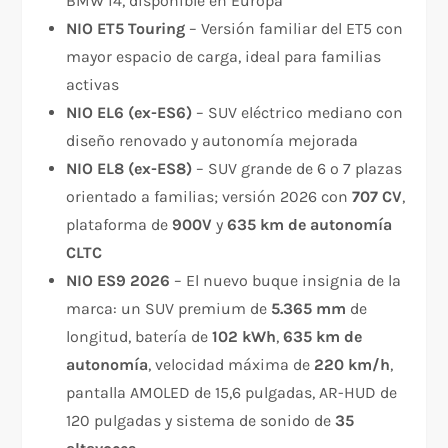
BMW i4, disponible en Europa
NIO ET5 Touring
– Versión familiar del ET5 con
mayor espacio de carga, ideal para familias
activas
NIO EL6 (ex-ES6)
– SUV eléctrico mediano con
diseño renovado y autonomía mejorada
NIO EL8 (ex-ES8)
– SUV grande de 6 o 7 plazas
orientado a familias; versión 2026 con
707 CV
,
plataforma de
900V
y
635 km de autonomía
CLTC
NIO ES9 2026
– El nuevo buque insignia de la
marca: un SUV premium de
5.365 mm
de
longitud, batería de
102 kWh
,
635 km de
autonomía
, velocidad máxima de
220 km/h
,
pantalla AMOLED de 15,6 pulgadas, AR-HUD de
120 pulgadas y sistema de sonido de
35