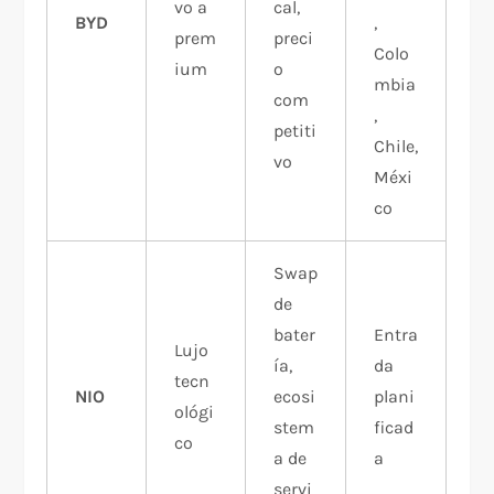
vo a
cal,
BYD
,
prem
preci
Colo
ium
o
mbia
com
,
petiti
Chile,
vo
Méxi
co
Swap
de
bater
Entra
Lujo
ía,
da
tecn
NIO
ecosi
plani
ológi
stem
ficad
co
a de
a
servi