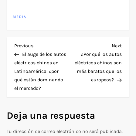
MEDIA
N
Previous
Next
Previous
Next
Post
Post
El auge de los autos
¿Por qué los autos
a
eléctricos chinos en
eléctricos chinos son
Latinoamérica: ¿por
más baratos que los
v
qué están dominando
europeos?
e
el mercado?
g
Deja una respuesta
a
c
Tu dirección de correo electrónico no será publicada.