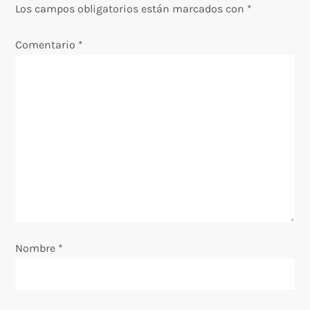
Los campos obligatorios están marcados con
*
i
Comentario
*
ó
n
d
e
e
n
Nombre
t
*
r