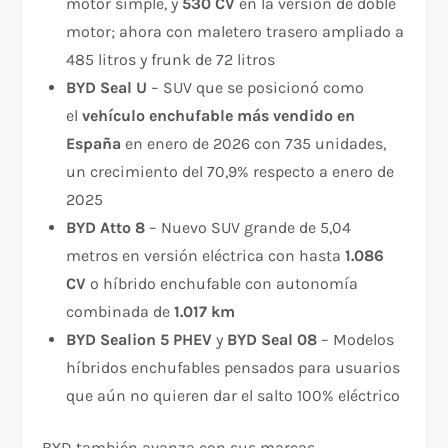
motor simple, y
530 CV
en la versión de doble
motor; ahora con maletero trasero ampliado a
485 litros y frunk de 72 litros
BYD Seal U
– SUV que se posicionó como
el
vehículo enchufable más vendido en
España
en enero de 2026 con 735 unidades,
un crecimiento del 70,9% respecto a enero de
2025
BYD Atto 8
– Nuevo SUV grande de 5,04
metros en versión eléctrica con hasta
1.086
CV
o híbrido enchufable con autonomía
combinada de
1.017 km
BYD Sealion 5 PHEV
y
BYD Seal 08
– Modelos
híbridos enchufables pensados para usuarios
que aún no quieren dar el salto 100% eléctrico
BYD también avanza con sus marcas