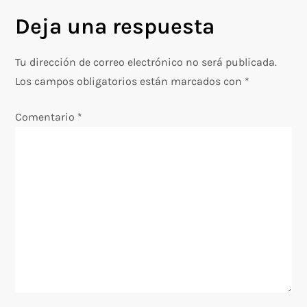
e
Deja una respuesta
g
Tu dirección de correo electrónico no será publicada.
a
Los campos obligatorios están marcados con
*
c
Comentario
*
i
ó
n
d
e
e