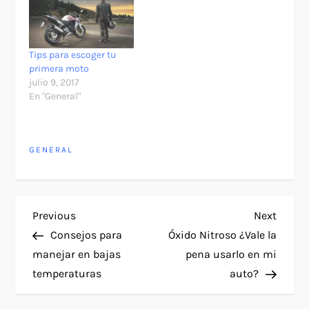
Tips para escoger tu
primera moto
julio 9, 2017
En "General"
GENERAL
N
Previous
Next
Previous
Next
Post
Post
Consejos para
Óxido Nitroso ¿Vale la
a
manejar en bajas
pena usarlo en mi
temperaturas
auto?
v