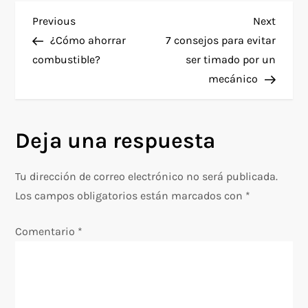
N
Previous
Next
Previous
Next
Post
Post
¿Cómo ahorrar
7 consejos para evitar
a
combustible?
ser timado por un
mecánico
v
e
Deja una respuesta
g
Tu dirección de correo electrónico no será publicada.
a
Los campos obligatorios están marcados con
*
c
Comentario
*
i
ó