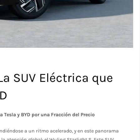
 La SUV Eléctrica que
YD
 a Tesla y BYD por una Fracción del Precio
andiéndose a un ritmo acelerado, y en este panorama
a atención global: el Wuling Starlight S. Este SUV