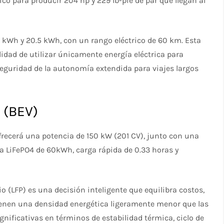
rico para producir 204 hp y 229 lb-pie de par que llegan al
5 kWh y 20.5 kWh, con un rango eléctrico de 60 km. Esta
lidad de utilizar únicamente energía eléctrica para
eguridad de la autonomía extendida para viajes largos
 (BEV)
frecerá una potencia de 150 kW (201 CV), junto con una
ría LiFePO4 de 60kWh, carga rápida de 0.33 horas y
tio (LFP) es una decisión inteligente que equilibra costos,
tienen una densidad energética ligeramente menor que las
ignificativas en términos de estabilidad térmica, ciclo de