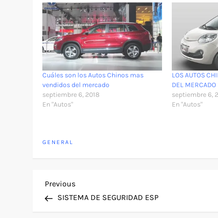
Cuáles son los Autos Chinos mas
LOS AUTOS CH
vendidos del mercado
DEL MERCADO
septiembre 6, 2018
septiembre 6, 
En "Autos"
En "Autos"
GENERAL
N
Previous
Previous
Post
SISTEMA DE SEGURIDAD ESP
a